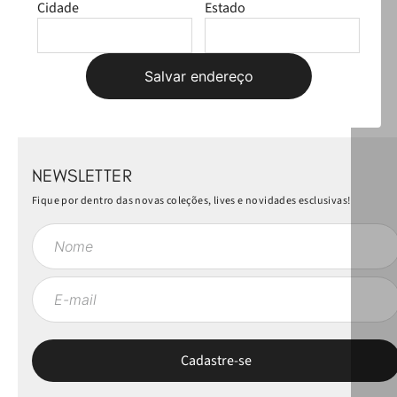
Cidade
Estado
Faça login para escrever uma avaliação.
Mais recentes
Todos
Salvar endereço
Carregando avaliações…
NEWSLETTER
Fique por dentro das novas coleções, lives e novidades esclusivas!