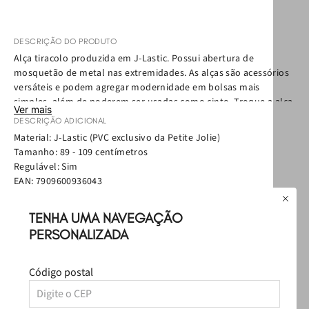
DESCRIÇÃO DO PRODUTO
Alça tiracolo produzida em J-Lastic. Possui abertura de
mosquetão de metal nas extremidades. As alças são acessórios
versáteis e podem agregar modernidade em bolsas mais
simples, além de poderem ser usadas como cinto. Troque a alça
Ver mais
original de sua bolsa e crie novas composições a partir deste
DESCRIÇÃO ADICIONAL
acessório!
Material: J-Lastic (PVC exclusivo da Petite Jolie)
Tamanho: 89 - 109 centímetros
Regulável: Sim
EAN:
7909600936043
Política de Troca
Política de Entrega
TENHA UMA NAVEGAÇÃO
Como cuidar
PERSONALIZADA
Avaliações
Código postal
Carregando…