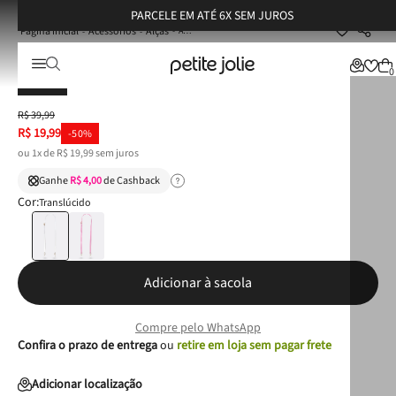
PARCELE EM ATÉ 6X SEM JUROS
Acessórios
Alças
Alça Petite Jolie Translucido PJ20276
Alça Petite Jolie Translucido PJ20276
0
OUTLET
R$
39
,
99
R$
19
,
99
-
50%
ou
1
x de
R$
19
,
99
sem juros
Ganhe
R$ 4,00
de Cashback
Cor:
Translúcido
Adicionar à sacola
Compre pelo WhatsApp
Confira o prazo de entrega
ou
retire em loja sem pagar frete
Adicionar localização