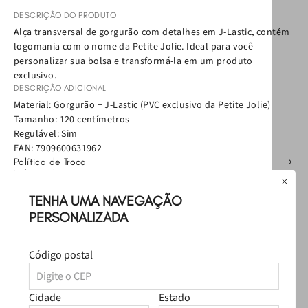
DESCRIÇÃO DO PRODUTO
Alça transversal de gorgurão com detalhes em J-Lastic, contém
logomania com o nome da Petite Jolie. Ideal para você
personalizar sua bolsa e transformá-la em um produto
exclusivo.
DESCRIÇÃO ADICIONAL
Material: Gorgurão + J-Lastic (PVC exclusivo da Petite Jolie)
Tamanho: 120 centímetros
Regulável: Sim
EAN:
7909600631962
Política de Troca
Política de Entrega
Como cuidar
TENHA UMA NAVEGAÇÃO
PERSONALIZADA
Avaliações
Carregando…
Código postal
Faça login para escrever uma avaliação.
Cidade
Estado