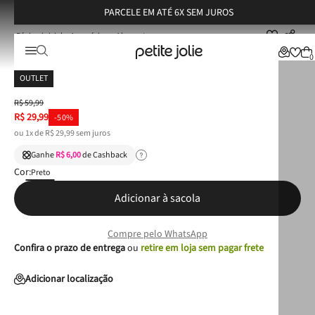
PARCELE EM ATÉ 6X SEM JUROS
Acessórios
Alças
Alça Petite Jolie Preto/Branco PJ20096
Alça Petite Jolie Preto/Branco PJ20096
0
OUTLET
R$
59
,
99
R$
29
,
99
-
50%
ou
1
x de
R$
29
,
99
sem juros
Ganhe
R$ 6,00
de Cashback
Cor:
Preto
Adicionar à sacola
Compre pelo WhatsApp
Confira o prazo de entrega
ou
retire em loja sem pagar frete
Adicionar localização