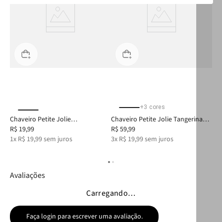
+
10
cores
+
3
cores
sia
Chaveiro Petite Jolie
Chaveiro Petite Jolie Tangerina
Cha
Tangerina/Fúcsia PJ20352
R$
19
,
99
PJ20339
R$
59
,
99
PJ
R$
1
x
R$
19
,
99
sem juros
3
x
R$
19
,
99
sem juros
3
x
Avaliações
Carregando…
Faça login para escrever uma avaliação.