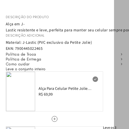
DESCRIÇÃO DO PRODUTO
Alça em J-
Lastic resistente e leve, perfeita para manter seu celular sempre po
DESCRIÇÃO ADICIONAL
Material: J-Lastic (PVC exclusivo da Petite Jolie)
EAN:
7900445022465
Política de Troca
Política de Entrega
Como cuidar
Leve o conjunto inteiro
Alça Para Celular Petite Jolie
Glitter Ouro Light PJ20331
R$ 69,99
Leve
os
3