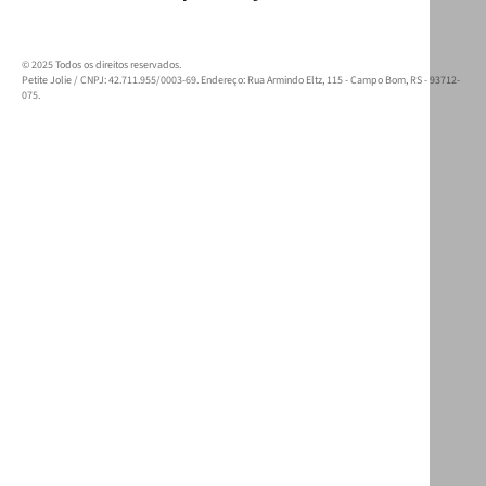
© 2025 Todos os direitos reservados.
Petite Jolie / CNPJ: 42.711.955/0003-69. Endereço: Rua Armindo Eltz, 115 - Campo Bom, RS - 93712-
075.