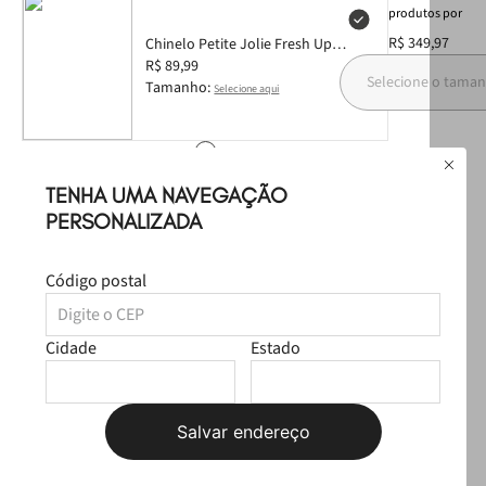
produtos
por
R$ 349,97
Chinelo Petite Jolie Fresh Up
Glitter Ouro/Areia PJ7321 35
R$ 89,99
Selecione o tama
Tamanho:
Selecione aqui
TENHA UMA NAVEGAÇÃO
PERSONALIZADA
Bolsa Petite Jolie Pop Matte
Chocolate/Ouro PJ11295
R$ 189,99
Código postal
Cidade
Estado
Produtos Sugeridos
Salvar endereço