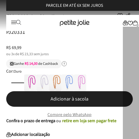
PARCELE EM ATÉ 6X SEM JUROS
Acessórios
Alças
Alça Para Celular Petite Jolie Glitter Ouro Light PJ20331
Alça Para Celular Petite Jolie Glitter Ouro Light
0
PJ20331
R$
69
,
99
ou
3
x de
R$
23
,
33
sem juros
Ganhe
R$ 14,00
de Cashback
Cor:
Ouro
Adicionar à sacola
Compre pelo WhatsApp
Confira o prazo de entrega
ou
retire em loja sem pagar frete
Adicionar localização