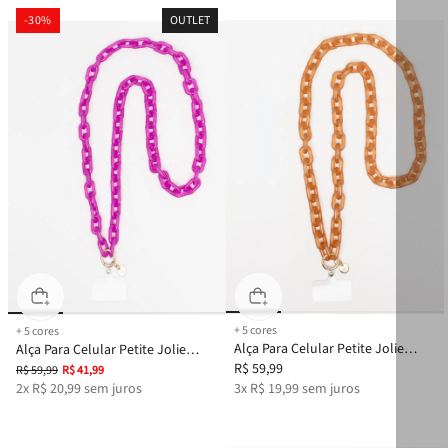
-
30%
OUTLET
+
5
cores
+
5
cores
Alça Para Celular Petite Jolie
Alça Para Celular Petite Jolie
Doce De Leite PJ20331
R$
59
,
99
Glitter Uva PJ20331
R$
59
,
99
R$
41
,
99
2
x
R$
20
,
99
sem juros
3
x
R$
19
,
99
sem juros