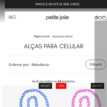
PARCELE EM ATÉ 6X SEM JUROS
0
alças para celular
ALÇAS PARA CELULAR
Filtrar
Relevância
Você viu todos os
14
produtos
OUTLET
-
50%
OUTLET