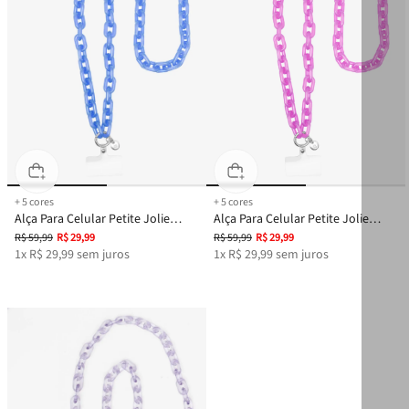
+
5
cores
+
5
cores
Alça Para Celular Petite Jolie
Alça Para Celular Petite Jolie
Royal Translúcido PJ20331
Chiclete Translúcido PJ20331
R$
59
,
99
R$
29
,
99
R$
59
,
99
R$
29
,
99
1
x
R$
29
,
99
sem juros
1
x
R$
29
,
99
sem juros