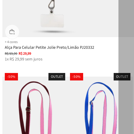
+
4
cores
Alça Para Celular Petite Jolie Preto/Limão PJ20332
R$
59
,
99
R$
29
,
99
1
x
R$
29
,
99
sem juros
-
50%
OUTLET
-
50%
OUTLET