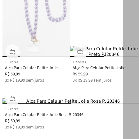
+
5
cores
+
2
cores
Alça Para Celular Petite Jolie
Alça Para Celular Petite Jolie
Translúcido PJ20331
R$
59
,
99
Preto PJ20346
R$
59
,
99
3
x
R$
19
,
99
sem juros
3
x
R$
19
,
99
sem juros
+
2
cores
Alça Para Celular Petite Jolie Rosa PJ20346
R$
59
,
99
3
x
R$
19
,
99
sem juros