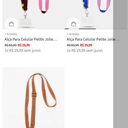
+
4
cores
+
4
cores
Alça Para Celular Petite Jolie
Alça Para Celular Petite Jolie
Berry PJ20332
Chiclete PJ20332
R$
59
,
99
R$
29
,
99
R$
59
,
99
R$
29
,
99
1
x
R$
29
,
99
sem juros
1
x
R$
29
,
99
sem juros