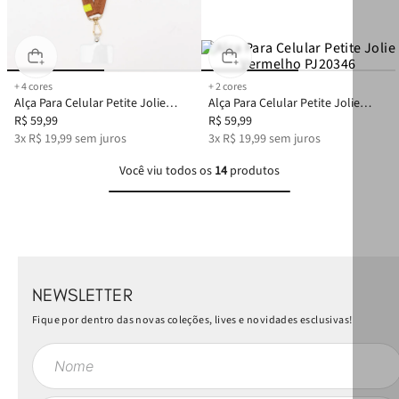
+
4
cores
+
2
cores
Alça Para Celular Petite Jolie
Alça Para Celular Petite Jolie
Doce De Leite PJ20332
R$
59
,
99
Vermelho PJ20346
R$
59
,
99
3
x
R$
19
,
99
sem juros
3
x
R$
19
,
99
sem juros
Você viu todos os
14
produtos
NEWSLETTER
Fique por dentro das novas coleções, lives e novidades esclusivas!