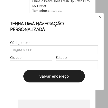
Chinelo Petite Jolie Fresh Up Preto PJ7592
35
R$ 119,99
Tamanho:
Selecione aqui
TENHA UMA NAVEGAÇÃO
PERSONALIZADA
Bolsa Petite Jolie Moon Preto PJ11367
Código postal
R$ 229,99
Cidade
Estado
Leve
os
3
produtos
por
Selecione o tamanho
R$ 399,97
Salvar endereço
Produtos Sugeridos