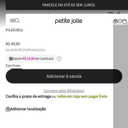
PARCELE EM ATÉ 6X SEM JUROS
Acessórios
Chaveiros
Acessório Petite Jolie Mini Shopping Preto PJ20302
Acessório Petite Jolie Mini Shopping Preto
0
PJ20302
R$
49
,
99
ou
2
x de
R$
24
,
99
sem juros
Ganhe
R$ 10,00
de Cashback
Cor:
Preto
Adicionar à sacola
Compre pelo WhatsApp
Confira o prazo de entrega
ou
retire em loja sem pagar frete
Adicionar localização