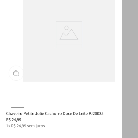
Chaveiro Petite Jolie Cachorro Doce De Leite PJ20035
Cha
R$
24
,
99
R$
1
x
R$
24
,
99
sem juros
1
x