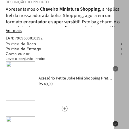
DESCRIÇÃO DO PRODUTO
Apresentamos o
Chaveiro Miniatura Shopping
, a réplica
fiel da nossa adorada bolsa Shopping, agora em um
formato
encantador e super versátil
! Este bag charm é o
acessório ideal para
personalizar suas bolsas, mochilas e
Ver mais
chaves
com aquele toque especial e único que só a Petite
EAN:
7909600010392
Jolie sabe criar.
Política de Troca
Produzido com os mesmos
detalhes e qualidade
da bolsa
Política de Entrega
original, ele pode ser muito mais que um simples
Como cuidar
Leve o conjunto inteiro
chaveiro: é um
charme de personalidade
para seu visual
ou uma
prática nécessaire
para seus pequenos itens do
dia a dia.
Acessório Petite Jolie Mini Shopping Preto
PJ20302
R$ 49,99