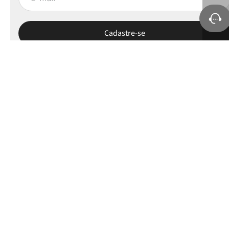
Sobre a Petite Jolie
Ajuda e Suporte
Políticas
Minha Conta
Selos e apoios
© 2025 Todos os direitos reservados.