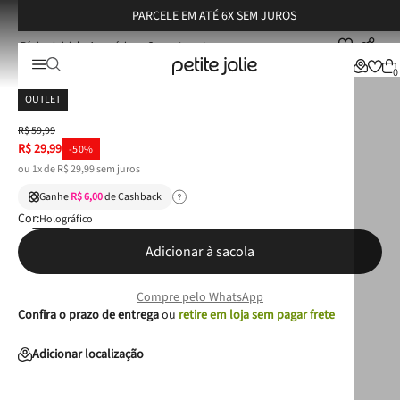
PARCELE EM ATÉ 6X SEM JUROS
Acessórios
Correntes
Acessório Petite Jolie Holográfico PJ20248
Acessório Petite Jolie Holográfico PJ20248
0
OUTLET
R$
59
,
99
R$
29
,
99
-
50%
ou
1
x de
R$
29
,
99
sem juros
Ganhe
R$ 6,00
de Cashback
Cor:
Holográfico
Adicionar à sacola
Compre pelo WhatsApp
Confira o prazo de entrega
ou
retire em loja sem pagar frete
Adicionar localização