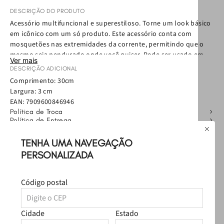
DESCRIÇÃO DO PRODUTO
Acessório multifuncional e superestiloso. Torne um look básico
em icônico com um só produto. Este acessório conta com
mosquetões nas extremidades da corrente, permitindo que o
mesmo seja pendurado onde você quiser. Pode ser usado em
Ver mais
uma calça, como bag charm em sua bolsa Petite Jolie preferida
DESCRIÇÃO ADICIONAL
ou até onde sua imaginação e criatividade permitirem. Aposte e
Comprimento: 30cm
arrase!
Largura: 3 cm
EAN:
7909600846946
Política de Troca
Política de Entrega
Como cuidar
TENHA UMA NAVEGAÇÃO
PERSONALIZADA
Avaliações
Carregando…
Código postal
Faça login para escrever uma avaliação.
Cidade
Estado