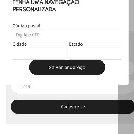
TENHA UMA NAVEGAÇÃO
PERSONALIZADA
Código postal
NEWSLETTER
Cidade
Estado
Fique por dentro das novas coleções, lives e novidades esclusivas!
Salvar endereço