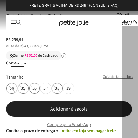
FRETE GRÁTIS ACIMA DE R$ 249* (CONSULTE FAQ)
Calçados
Tênis
Tênis Petite Jolie Start Branco/Chocolate PJ7537
Tênis Petite Jolie Start Branco/Chocolate PJ7537
0
R$
259
,
99
ou
6
x de
R$
43
,
33
sem juros
Ganhe
R$ 52,00
de Cashback
Cor:
Marrom
Tamanho
Guia de tamanhos
34
35
36
37
38
39
Adicionar à sacola
Compre pelo WhatsApp
Confira o prazo de entrega
ou
retire em loja sem pagar frete