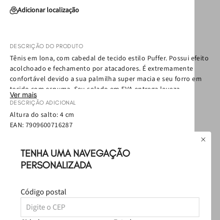
Adicionar localização
DESCRIÇÃO DO PRODUTO
Tênis em lona, com cabedal de tecido estilo Puffer. Possui efeito
acolchoado e fechamento por atacadores. É extremamente
confortável devido a sua palmilha super macia e seu forro em
tecido com espuma. Seu solado em EVA entrega leveza,
Ver mais
tecnologia, amortecimento e muito conforto. O Start é aquele
DESCRIÇÃO ADICIONAL
modelo que você não vai querer tirar dos pés!
Altura do salto: 4 cm
EAN:
7909600716287
Política de Troca
Política de Entrega
TENHA UMA NAVEGAÇÃO
Como cuidar
PERSONALIZADA
Avaliações
Código postal
Carregando…