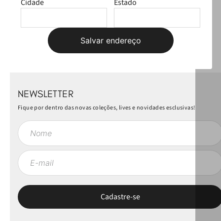
Faça login para escrever uma avaliação.
Cidade
Estado
Mais recentes
Todos
Salvar endereço
Carregando avaliações…
NEWSLETTER
Fique por dentro das novas coleções, lives e novidades esclusivas!