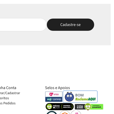
nha Conta
Selos e Apoios
rar/Cadastrar
BOM
oritos
s Pedidos