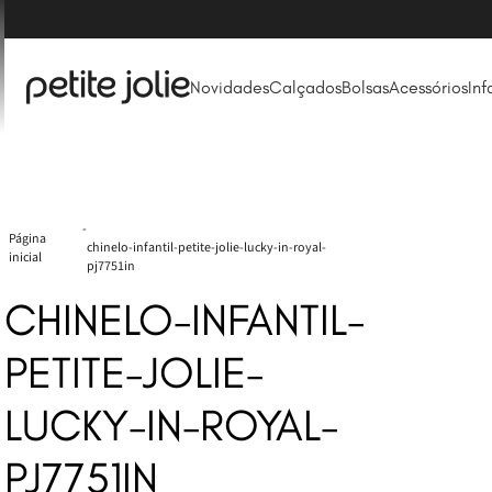
Frete Grátis acima de R$ 249*
Novidades
Calçados
Bolsas
Acessórios
Inf
chinelo-infantil-petite-jolie-lucky-in-royal-
pj7751in
CHINELO-INFANTIL-
PETITE-JOLIE-
LUCKY-IN-ROYAL-
PJ7751IN