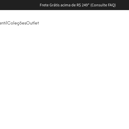
 (Consulte FAQ)
antil
Coleções
Outlet