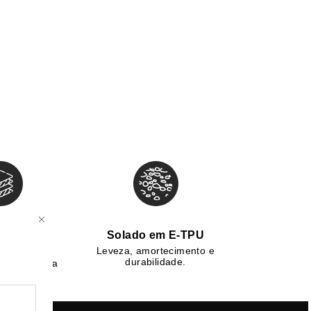
nterna e
Solado em E-TPU
a macia
Leveza, amortecimento e
durabilidade.
tremo a cada
so.