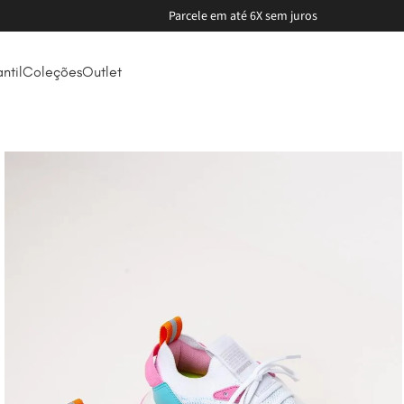
Parcele em até 6X sem juros
antil
Coleções
Outlet