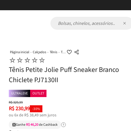
Bolsas, chinelos, acessórios...
Calçados
Tênis
Tênis Petite Jolie Puff Sneaker Branco Chiclete PJ7130II
☆
☆
☆
☆
☆
Tênis Petite Jolie Puff Sneaker Branco
Chiclete PJ7130II
ULTRALEVE
OUTLET
R$
329
,
99
R$
230
,
99
-
30%
ou
6
x de
R$
38
,
49
sem juros
Ganhe
R$ 46,20
de Cashback