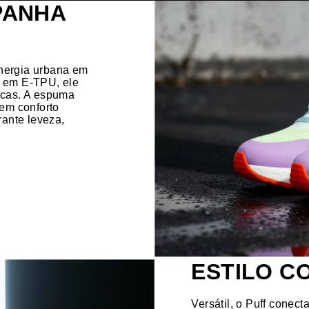
PANHA
energia urbana em
s em E-TPU, ele
nicas. A espuma
em conforto
rante leveza,
ESTILO C
Versátil, o Puff conec