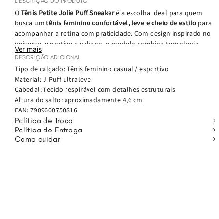
DESCRIÇÃO DO PRODUTO
O
Tênis Petite Jolie Puff Sneaker
é a escolha ideal para quem
busca um
tênis feminino confortável, leve e cheio de estilo
para
acompanhar a rotina com praticidade. Com design inspirado no
universo esportivo e urbano, o modelo combina tecnologia,
Ver mais
versatilidade e atitude para criar produções modernas e
DESCRIÇÃO ADICIONAL
descomplicadas.
Tipo de calçado: Tênis feminino casual / esportivo
Material: J-Puff ultraleve
Produzido com
materiais inovadores e resistentes
, o tênis possui
Cabedal: Tecido respirável com detalhes estruturais
cabedal em tecido respirável
, que ajuda a manter os pés
Altura do salto: aproximadamente 4,6 cm
confortáveis durante todo o dia. A
espuma interna e a palmilha
EAN:
7909600750816
tecnológica macia e resistente
proporcionam amortecimento e
Política de Troca
retorno ao formato original após o uso, garantindo sensação de
Política de Entrega
conforto contínuo.
Como cuidar
O modelo conta ainda com
solado de alta performance
,
desenvolvido para absorver o impacto da pisada e transformar
esse movimento em impulso, tornando a caminhada mais leve e
estável. Além disso, a
alcinha de gorgorão traseira facilita o calce
,
trazendo mais praticidade para o dia a dia.
Versátil e cheio de personalidade, o Puff Sneaker é perfeito para
compor
looks casuais, produções streetwear e até atividades de