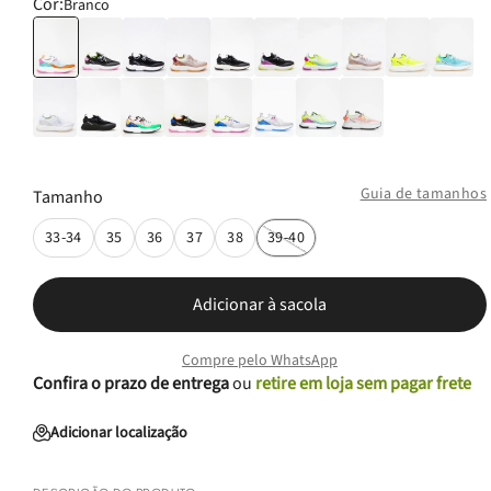
Cor:
Branco
Guia de tamanhos
Tamanho
33-34
35
36
37
38
39-40
Adicionar à sacola
Compre pelo WhatsApp
Confira o prazo de entrega
ou
retire em loja sem pagar frete
Adicionar localização