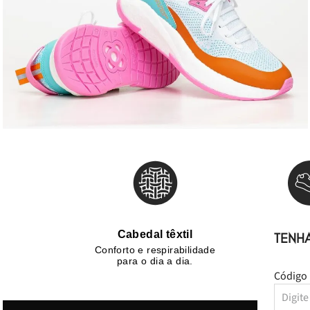
Cabedal têxtil
Vers
TENH
Conforto e respirabilidade
Combina 
para o dia a dia.
casuais e 
Código 