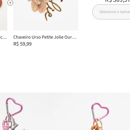
Selecione o tam
oce
Chaveiro Urso Petite Jolie Ouro
35
PJ20344
R$ 59,99