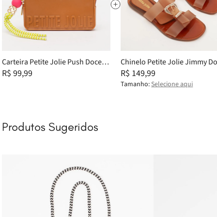
Carteira Petite Jolie Push Doce
Chinelo Petite Jolie Jimmy D
De Leite PJ20334
R$ 99,99
De Leite Translúcido PJ7662 
R$ 149,99
Tamanho:
Selecione aqui
Produtos Sugeridos