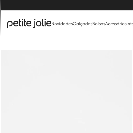
acima de R$ 249* (Consulte FAQ)
Novidades
Calçados
Bolsas
Acessórios
Inf