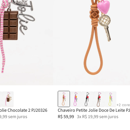
+
2
core
Jolie Chocolate 2 PJ20326
Chaveiro Petite Jolie Doce De Leite 
9
,
99
sem juros
R$
59
,
99
3
x
R$
19
,
99
sem juros