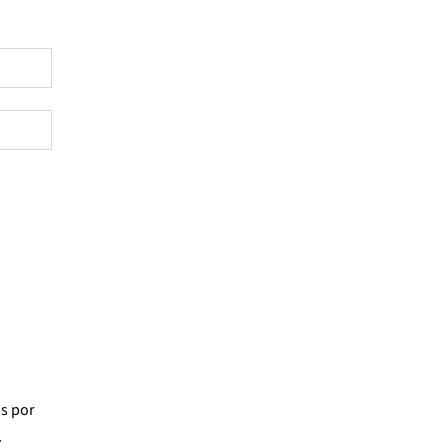
os
por
7