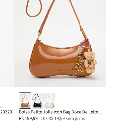
s
PJ20323
Bolsa Petite Jolie Icon Bag Doce De Leite
PJ11346
R$
199
,
99
10
x
R$
19
,
99
sem juros