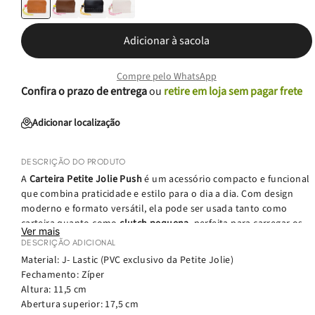
Adicionar à sacola
Compre pelo WhatsApp
Confira o prazo de entrega
ou
retire em loja sem pagar frete
Adicionar localização
DESCRIÇÃO DO PRODUTO
A
Carteira Petite Jolie Push
é um acessório compacto e funcional
que combina praticidade e estilo para o dia a dia. Com design
moderno e formato versátil, ela pode ser usada tanto como
carteira quanto como
clutch pequena
, perfeita para carregar os
Ver mais
itens essenciais com organização.
DESCRIÇÃO ADICIONAL
Material: J- Lastic (PVC exclusivo da Petite Jolie)
Produzida em
J-Lastic
, o PVC exclusivo da Petite Jolie, a carteira
Fechamento: Zíper
é leve, resistente e fácil de limpar. O modelo possui
fechamento
Altura: 11,5 cm
em zíper
, garantindo segurança para seus pertences, além de
Abertura superior: 17,5 cm
uma
alcinha em atacador com esferas e logo da marca
, detalhe