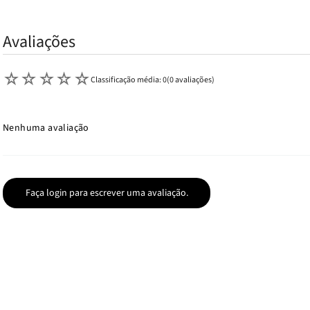
Avaliações
☆
☆
☆
☆
☆
Classificação média: 0
(0 avaliações)
Nenhuma avaliação
Faça login para escrever uma avaliação.