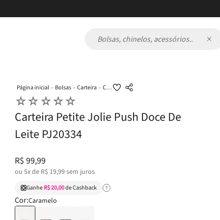
Bolsas, chinelos, acessórios...
Bolsas
Carteira
Carteira Petite Jolie Push Doce De Leite PJ20334
☆
☆
☆
☆
☆
Carteira Petite Jolie Push Doce De
Leite PJ20334
R$
99
,
99
ou
5
x de
R$
19
,
99
sem juros
Ganhe
R$ 20,00
de Cashback
Cor:
Caramelo