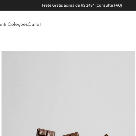
antil
Coleções
Outlet