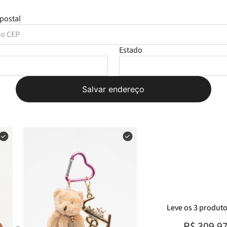
postal
Estado
Salvar endereço
Leve
os
3
produt
R$ 309,9