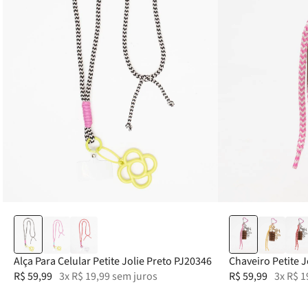
Alça Para Celular Petite Jolie Preto PJ20346
Chaveiro Petite 
R$
59
,
99
3
x
R$
19
,
99
sem juros
R$
59
,
99
3
x
R$
1