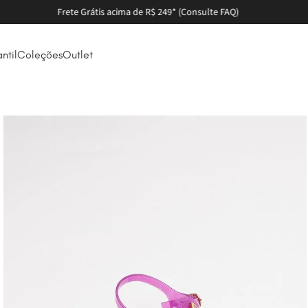
Parcele em até 6X sem juros
antil
Coleções
Outlet