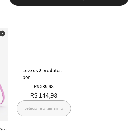
Leve
os
2
produtos
por
R$ 289,98
R$ 144,98
Selecione o tamanho
y In