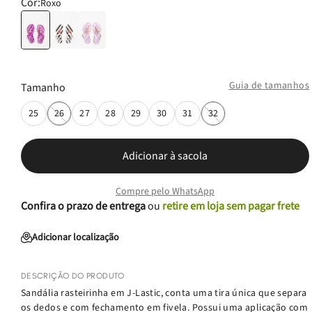
Cor:
Roxo
Guia de tamanhos
Tamanho
25
26
27
28
29
30
31
32
Adicionar à sacola
Compre pelo WhatsApp
Confira o prazo de entrega
ou
retire em loja sem pagar frete
Adicionar localização
DESCRIÇÃO DO PRODUTO
Sandália rasteirinha em J-Lastic, conta uma tira única que separa
os dedos e com fechamento em fivela. Possui uma aplicação com