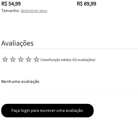
R$ 54,99
R$ 89,99
Tamanho:
Selecione aqui
Avaliações
☆
☆
☆
☆
☆
Classificação média: 0
(0 avaliações)
Nenhuma avaliação
Faça login para escrever uma avaliação.