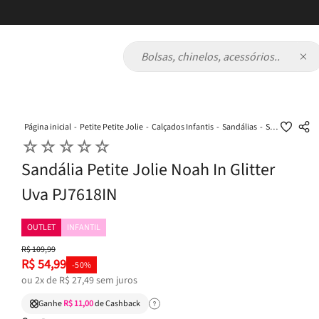
Bolsas, chinelos, acessórios...
Petite Petite Jolie
Calçados Infantis
Sandálias
Sandália Petite Jolie Noah In Glitter Uva PJ7618IN
☆
☆
☆
☆
☆
Sandália Petite Jolie Noah In Glitter
Uva PJ7618IN
OUTLET
INFANTIL
R$
109
,
99
R$
54
,
99
-
50%
ou
2
x de
R$
27
,
49
sem juros
Ganhe
R$ 11,00
de Cashback