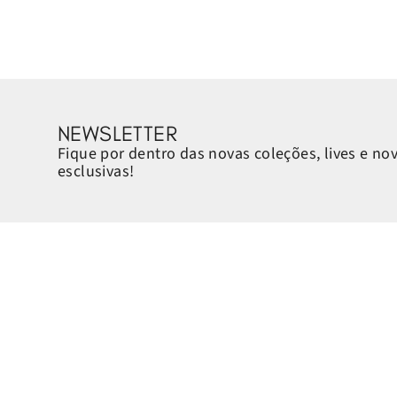
NEWSLETTER
Fique por dentro das novas coleções, lives e no
esclusivas!
Sobre a Petite Jolie
Ajuda e Suporte
Quem é a Petite Jolie
Horário de atendimento: