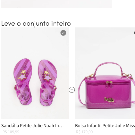
Leve o conjunto inteiro
Sandália Petite Jolie Noah In
Bolsa Infantil Petite Jolie Miss
Glitter Uva PJ7618IN 25
R$ 109,99
Glitter Uva PJ11268IN
R$ 179,99