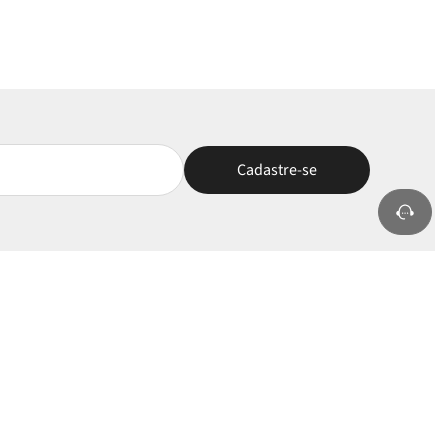
nha Conta
Selos e Apoios
rar/Cadastrar
ÓTIMO