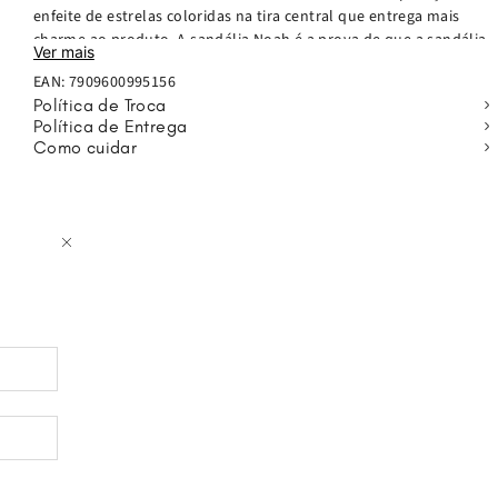
enfeite de estrelas coloridas na tira central que entrega mais
charme ao produto. A sandália Noah é a prova de que a sandália
Ver mais
perfeita existe. Aposte nela para deixar look das pequenas
EAN:
7909600995156
fashionistas ainda mais divertido, confortável e estiloso.
Política de Troca
Política de Entrega
Como cuidar