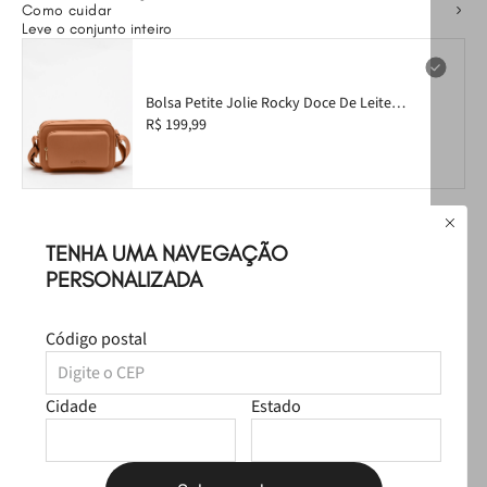
Como cuidar
Leve o conjunto inteiro
Bolsa Petite Jolie Rocky Doce De Leite
PJ11307
R$ 199,99
TENHA UMA NAVEGAÇÃO
PERSONALIZADA
Piranha de Cabelo Petite Jolie Preto
PJ20267
R$ 28,99
Código postal
Cidade
Estado
Chinelo Petite Jolie Fresh Up Doce De