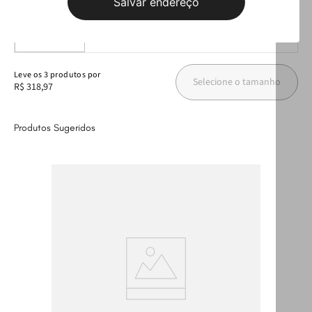
Salvar endereço
Leite/Ouro PJ7321 35
R$ 89,99
Tamanho:
Selecione aqui
Leve
os
3
produtos
por
Selecione o tamanho
R$ 318,97
Produtos Sugeridos