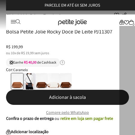
PARCELE EM ATÉ 6X SEM JUROS
Bolsas
Tiracolo
Bolsa Petite Jolie Rocky Doce De Leite PJ11307
☆
☆
☆
☆
☆
0
Bolsa Petite Jolie Rocky Doce De Leite PJ11307
R$
199
,
99
ou
10
x de
R$
19
,
99
sem juros
Ganhe
R$ 40,00
de Cashback
Cor:
Caramelo
Adicionar à sacola
Compre pelo WhatsApp
Confira o prazo de entrega
ou
retire em loja sem pagar frete
Adicionar localização