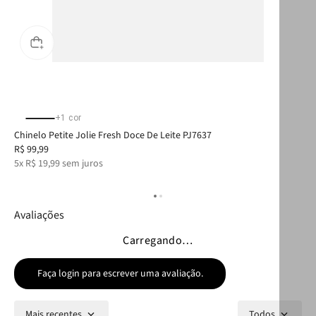
+
1
cor
Chinelo Petite Jolie Fresh Doce De Leite PJ7637
Car
R$
99
,
99
R$
5
x
R$
19
,
99
sem juros
4
x
Avaliações
Carregando…
Faça login para escrever uma avaliação.
Mais recentes
Todos