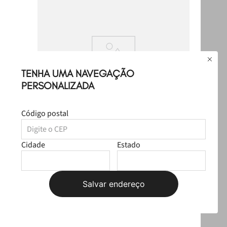
TENHA UMA NAVEGAÇÃO
PERSONALIZADA
Código postal
Cidade
Estado
Salvar endereço
Chaveiro Petite Jolie Ouro PJ20212
R$
29
,
99
1
x
R$
29
,
99
sem juros