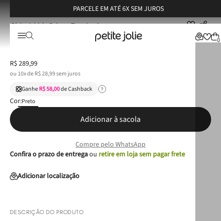
PARCELE EM ATÉ 6X SEM JUROS
Bolsas
Tiracolo
Bolsa Petite Jolie Lauren Preto PJ11015
Bolsa Petite Jolie Lauren Preto PJ11015
0
R$
289
,
99
ou
10
x de
R$
28
,
99
sem juros
Ganhe
R$ 58,00
de Cashback
Cor:
Preto
Adicionar à sacola
Compre pelo WhatsApp
Confira o prazo de entrega
ou
retire em loja sem pagar frete
Adicionar localização
DESCRIÇÃO DO PRODUTO