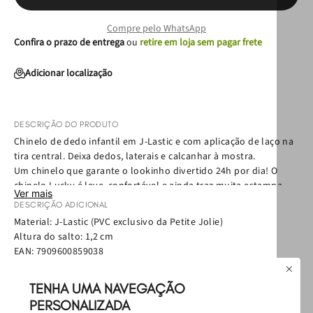
Compre pelo WhatsApp
Confira o prazo de entrega
ou
retire em loja sem pagar frete
Adicionar localização
DESCRIÇÃO DO PRODUTO
Chinelo de dedo infantil em J-Lastic e com aplicação de laço na
tira central. Deixa dedos, laterais e calcanhar à mostra.
Um chinelo que garante o lookinho divertido 24h por dia! O
chinelo Lucky é leve, confortável e ainda traz muita estampa
Ver mais
nos pés. É um desenho que imita grafitti exclusivo, cheio de
DESCRIÇÃO ADICIONAL
estrelas, corações e a personalidade que sua pequena merece!
Material: J-Lastic (PVC exclusivo da Petite Jolie)
Altura do salto: 1,2 cm
EAN:
7909600859038
Política de Troca
Política de Entrega
TENHA UMA NAVEGAÇÃO
Como cuidar
PERSONALIZADA