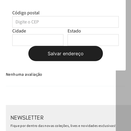
Avaliações
Código postal
☆
☆
☆
☆
☆
Classificação média: 0
Cidade
Estado
(0 avaliações)
Faça login para escrever uma avaliação.
Salvar endereço
Mais recentes
Todos
Nenhuma avaliação
NEWSLETTER
Fique por dentro das novas coleções, lives e novidades esclusivas!