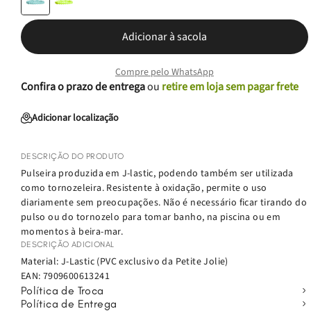
Adicionar à sacola
Compre pelo WhatsApp
Confira o prazo de entrega
ou
retire em loja sem pagar frete
Adicionar localização
DESCRIÇÃO DO PRODUTO
Pulseira produzida em J-lastic, podendo também ser utilizada
como tornozeleira. Resistente à oxidação, permite o uso
diariamente sem preocupações. Não é necessário ficar tirando do
pulso ou do tornozelo para tomar banho, na piscina ou em
momentos à beira-mar.
DESCRIÇÃO ADICIONAL
Material: J-Lastic (PVC exclusivo da Petite Jolie)
EAN:
7909600613241
Política de Troca
Política de Entrega