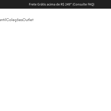
Parcele em até 6X sem juros
antil
Coleções
Outlet