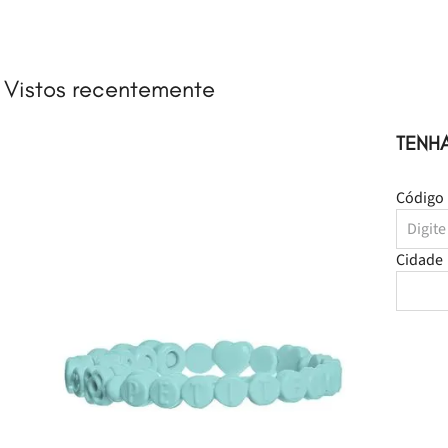
TENH
Código 
Cidade