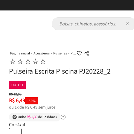
Bolsas, chinelos, acessórios...
Acessórios
Pulseiras
Pulseira Escrita Piscina PJ20228_2
☆
☆
☆
☆
☆
Pulseira Escrita Piscina PJ20228_2
OUTLET
R$
12
,
99
R$
6
,
49
-
50%
ou
1
x de
R$
6
,
49
sem juros
Ganhe
R$ 1,30
de Cashback
Cor:
Azul