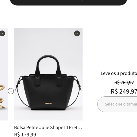
Leve
os
3
produt
R$ 269,97
R$ 249,9
Selecione o tam
Bolsa Petite Jolie Shape III Preto
PJ3939III
R$ 179,99