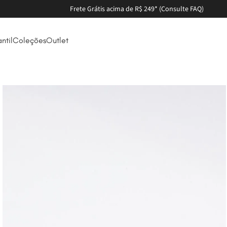
Frete Grátis acima de R$ 249* (Consulte FAQ)
antil
Coleções
Outlet