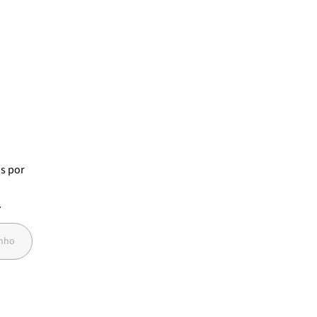
os
por
7
anho