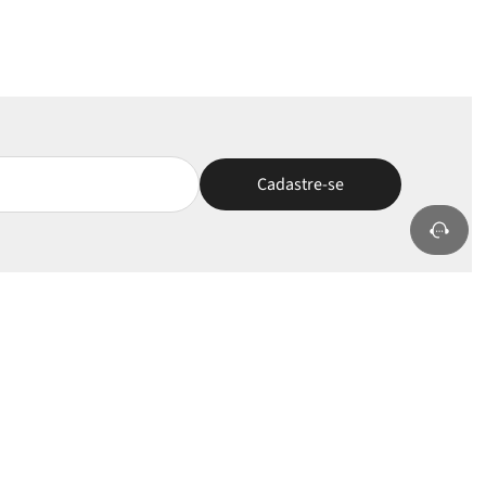
nha Conta
Selos e Apoios
rar/Cadastrar
ÓTIMO