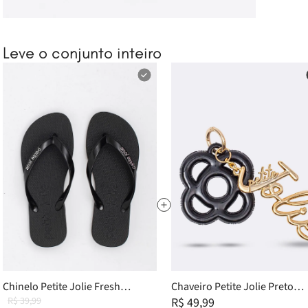
Leve o conjunto inteiro
Chinelo Petite Jolie Fresh
Chaveiro Petite Jolie Preto
Preto/Sola Preto - PJ6901 38
R$ 39,99
PJ20272
R$ 49,99