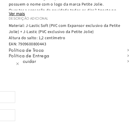
possuem o nome com o logo da marca Petite Jolie.
Quer ter a sensação de novidade todos os dias? Aposte no
Ver mais
chinelo Fresh! Super versátil, ele traz a tendência
DESCRIÇÃO ADICIONAL
monocromática em foco no modelo de uma cor só. Confortável e
Material: J-Lastic Soft (PVC com Expansor exclusivo da Petite
prático, esse chinelo feminino será a sua nova companhia do
Jolie) + J-Lastic (PVC exclusivo da Petite Jolie)
verão: vai bem com a praia, com look all jeans, com rolê com os
Altura do salto: 1,2 centímetro
amigos e todos os seus momentos!
EAN:
7909600800443
Política de Troca
Política de Entrega
Como cuidar