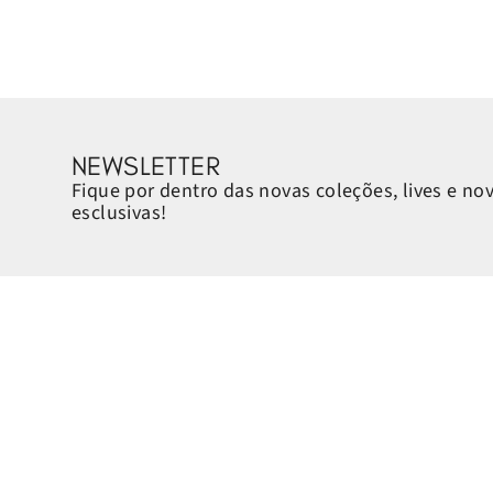
NEWSLETTER
Fique por dentro das novas coleções, lives e no
esclusivas!
Sobre a Petite Jolie
Ajuda e Suporte
Quem é a Petite Jolie
Horário de atendimento: