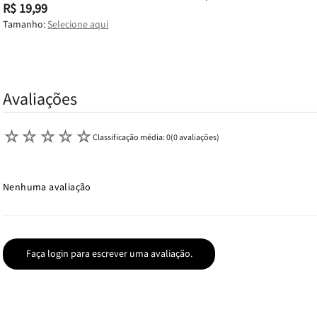
R$ 19,99
Tamanho:
Selecione aqui
Avaliações
☆
☆
☆
☆
☆
Classificação média: 0
(0 avaliações)
Nenhuma avaliação
Faça login para escrever uma avaliação.