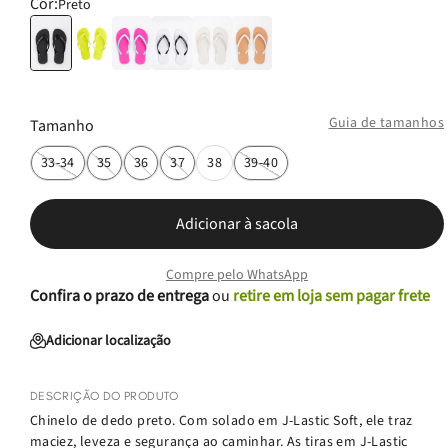
Cor:
Preto
Guia de tamanhos
Tamanho
33-34
35
36
37
38
39-40
Adicionar à sacola
Compre pelo WhatsApp
Confira o prazo de entrega
ou
retire em loja sem pagar frete
Adicionar localização
DESCRIÇÃO DO PRODUTO
Chinelo de dedo preto. Com solado em J-Lastic Soft, ele traz
maciez, leveza e segurança ao caminhar. As tiras em J-Lastic