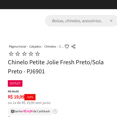
Bolsas, chinelos, acessórios...
Calçados
Chinelos
Chinelo Petite Jolie Fresh Preto/Sola Preto - PJ6901
☆
☆
☆
☆
☆
Chinelo Petite Jolie Fresh Preto/Sola
Preto - PJ6901
OUTLET
R$
39
,
99
R$
19
,
99
-
50%
ou
1
x de
R$
19
,
99
sem juros
Ganhe
R$ 4,00
de Cashback