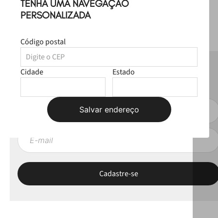
TENHA UMA NAVEGAÇÃO
PERSONALIZADA
Código postal
NEWSLETTER
Cidade
Estado
Fique por dentro das novas coleções, lives e novidades esclusivas!
Salvar endereço