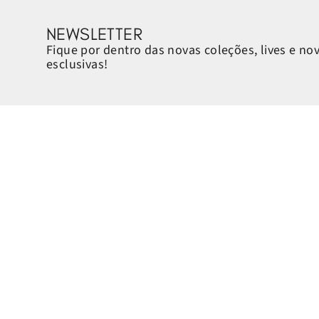
NEWSLETTER
Fique por dentro das novas coleções, lives e no
esclusivas!
Sobre a Petite Jolie
Ajuda e Suporte
Quem é a Petite Jolie
Horário de atendimento:
Sustentabilidade
Segunda a sexta-feira, das 8h
Cashback
Contato:
Encontre a loja mais próxima
Telefone: 0800 070 7770
Quero ser um franqueado
WhatsApp: (51) 99113.3009
E-mail: petitejolie@petitejoli