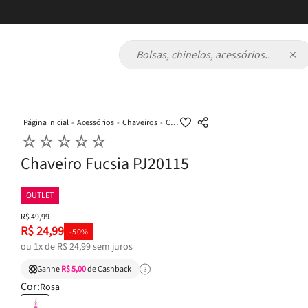
Bolsas, chinelos, acessórios...
Acessórios
Chaveiros
Chaveiro Fucsia PJ20115
☆
☆
☆
☆
☆
Chaveiro Fucsia PJ20115
OUTLET
R$
49
,
99
R$
24
,
99
-
50%
ou
1
x de
R$
24
,
99
sem juros
Ganhe
R$ 5,00
de Cashback
Cor:
Rosa