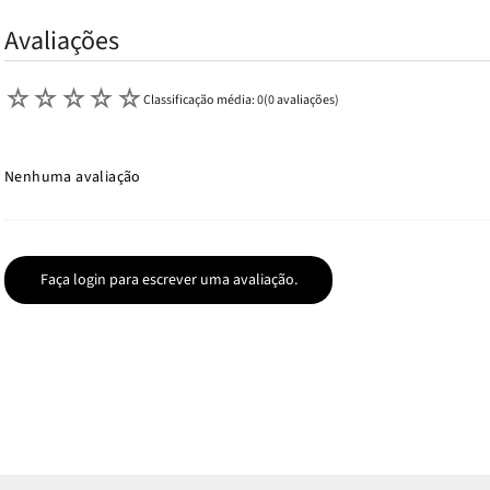
Avaliações
☆
☆
☆
☆
☆
Classificação média: 0
(0 avaliações)
Nenhuma avaliação
Faça login para escrever uma avaliação.