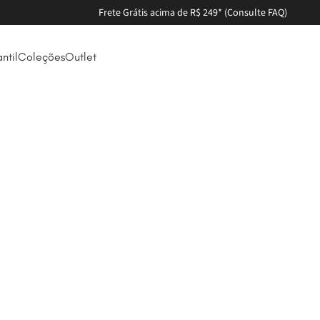
Frete Grátis acima de R$ 249* (Consulte FAQ)
antil
Coleções
Outlet