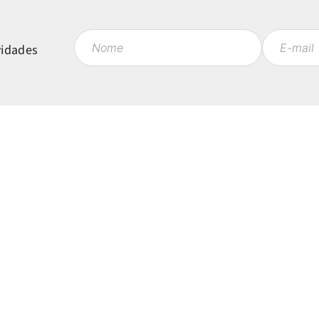
vidades
Políticas
Mi
Política de Privacidade
Ent
Política de Entrega
Fav
 às 18h
Política de Trocas e Devoluções
Meu
Regulamentos
e.com.br