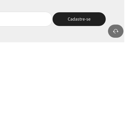
nha Conta
Selos e Apoios
rar/Cadastrar
ÓTIMO
oritos
s Pedidos