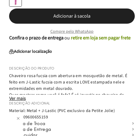
Adicionar à sacola
Compre pelo WhatsApp
Confira o prazo de entrega
ou
retire em loja sem pagar frete
Adicionar localização
DESCRIÇÃO DO PRODUTO
Chaveiro rosa fucsia com abertura em mosquetão de metal. É
feito em J-Lastic fucsia com a escrita LOVE estampada nele e
extremidades em metal dourado.
Quer mostrar como você é fofa? É só investir no chaveiro da
Ver mais
Petite Jolie! Ele é ideal para ser usado onde você quiser: pode
DESCRIÇÃO ADICIONAL
ser na bolsa, nas chaves de casa ou onde sua imaginação
Material: Metal + J-Lastic (PVC exclusivo da Petite Jolie)
permitir. Aposte!
EAN:
7909600655159
Política de Troca
Política de Entrega
Como cuidar